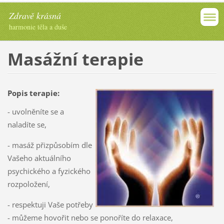
Zdravě krásná
harmonie těla a duše
Masážní terapie
Popis terapie:
- uvolněníte se a
naladíte se,
- masáž přizpůsobím dle
Vašeho aktuálního
psychického a fyzického
rozpoložení,
- respektuji Vaše potřeby
- můžeme hovořit nebo se ponoříte do relaxace,