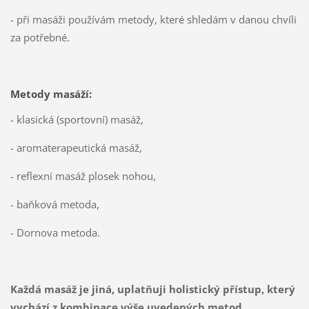
- při masáži používám metody, které shledám v danou chvíli
za potřebné.
Metody masáží:
- klasická (sportovní) masáž,
- aromaterapeutická masáž,
- reflexní masáž plosek nohou,
- baňková metoda,
- Dornova metoda.
Každá masáž je jiná, uplatňuji holistický přístup, který
vychází z kombinace výše uvedených metod.